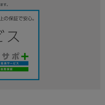
ます。
sonic
FUJITSU
Lenovo
DVD-ROM
DVD±RW
Ryzen 7
Ryzen 5
Core i9