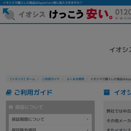
イオシスで購入した商品はAppleCare等に加入できますか？
イオシ
フリーワード
【イオシス】ホーム
ご利用ガイド
よくある質問
イオシスで購入した商品はApp
除外ワード
イオシ
ご利用ガイド
人気の検索ワード：
Let's note
EliteBook
MacBook
保証について
弊社では中古
保証期間について
その他メーカ
シリーズ
保証除外項目
またイオシス