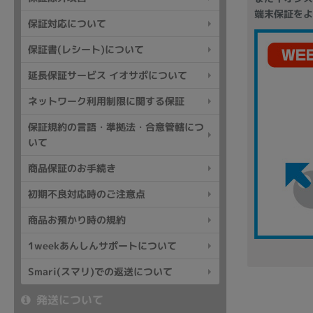
端末保証をよ
商品シリーズ名・ブランド名の絞り込み。
保証対応について
Let's note
dynabook
Thinkpad
LAVIE
FMV
保証書(レシート)について
macbook
Inspiron
aspire
延長保証サービス イオサポについて
ネットワーク利用制限に関する保証
保証規約の言語・準拠法・合意管轄につ
機能・特徴
いて
商品の搭載機能による絞り込み
Webカメラ内蔵
商品保証のお手続き
初期不良対応時のご注意点
商品お預かり時の規約
1weekあんしんサポートについて
ランク
Smari(スマリ)での返送について
商品状態の絞り込み
発送について
新品/未使用
Aランク
Bラ
未使用
中古
新品