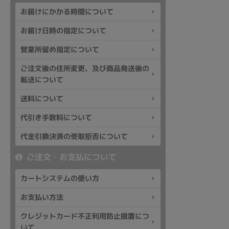
アウトレット
お届けにかかる時間について
お届け日時の指定について
営業所留め指定について
OS
ご注文後の住所変更、及び商品発送後の
OSの絞り込み
転送について
Chr
Win 11
Win 10
MacOS
Win 7
Win 8
送料について
容量
代引き手数料について
~
代金引換決済の受取拒否について
ご注文・お支払について
価格
カートシステムの使い方
円 ～
円
お支払い方法
クレジットカード不正利用防止措置につ
いて