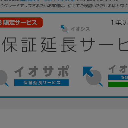
りグレードアップされたいお客様は、併せてご検討いただければと存じ
製造、販売メーカーの絞り込み
Pana
TOSHIBA
Apple
SONY
VAIO
Asus
HP
ドライブ
ドライブの絞り込み
DVD-マルチ
BD-ROM
BD−R
DVDスーパーマルチ
その他
CPU
CPUの絞り込み
Apple M1
Apple M2
ンク
Cランク
Ryzen 9