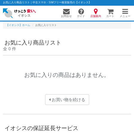
お気に入り商品リスト｜中古スマホ・SIMフリー格安販売の【イオシス】
お問合せ
店舗案内
メニュー
ガイド
カート
【イオシス】ホーム
お気に入りリスト
お気に入り商品リスト
かんたんパソコン検索に切り替える
全 0 件
フリーワード
お気に入りの商品はありません。
除外ワード
人気の検索ワード：
Let's note
EliteBook
MacBook
お買い物を続ける
カテゴリー
商品ジャンルの絞り込み
「スマートフォン」「タブレット」など
シリーズ
イオシスの保証延長サービス
商品シリーズ名・ブランド名の絞り込み。