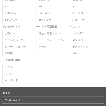
au
au
au
各項目のチェックボックスは「or検索」となります。
ただし機能別のみ「and検索」となります。
SoftBank
SoftBank
SoftBank
SIMフリー
SIMフリー
SIMフリー
その他デバイス
デバイス周辺機器
パソコン
ガラケー
通信・充電ケーブル
ノートPC
モバイルルーター
ヘッドホン・イヤホン
MacBook
スマートウォッチ
ケース
デスクトップ
VR機器
Mac
その他周辺機器
モニター
マウス
キーボード
ガイド
ご利用ガイド