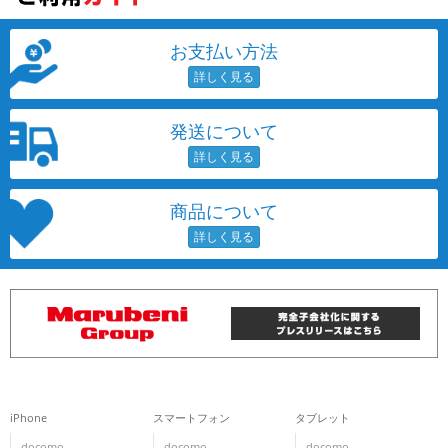
~
お支払い方法
容量
~
発送について
モニタサイズ
~
商品について
価格
円 ～
円
発売日
月 から
年
iPhone
スマートフォン
タブレット
月 まで
年
docomo
docomo
docomo