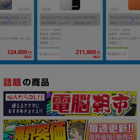
256GB
256GB
nanoSIM
S942Q 256GB シル
iPhone17 Pro Max A3525 (MFY84J/
iPhone17 Pro A352
内版 SIMフリー】
A) 256GB シルバー 【国内版SIMフリ
6GB コズミックオ
ー】
Mフリー】
メーカー：Apple
メーカー：Apple
発売日：2025/09
発売日：2025/09
付属品: 本体のみ
付属品: 箱/USB-C充電ケ
付属品: 箱/USBケーブル(CtoC)/SIM取り出し用ピン/クイックスタートガイド
在庫数：1
在庫数：1
124,800
211,800
円
円
中古Aランク
中古Bランク
(税込)
(税込)