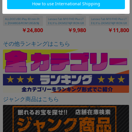
ALLDOCUBE iPlay 80 mini Pr
Lenovo Tab M10 FHD Plus LT
Lenovo Tab M10 FHD Plus LT
o【RAM8GB/ROM128GB/海
Eモデル ZA5V0274JP IRON GR
Eモデル ZA5V0274JP IRON GR
外版 SIMフリー】【ACアダプ
EY
EY
￥24,800
￥9,980
￥11,800
タ欠品】
その他ランキングはこちら
ジャンク商品はこちら