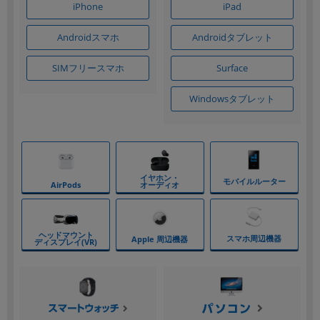
iPhone
iPad
~
Androidタブレット
Androidスマホ
容量
SIMフリースマホ
Surface
~
Windowsタブレット
モニタサイズ
~
価格
円 ～
円
発売日
月 から
年
月 まで
年