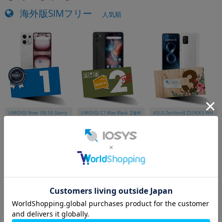
海外版SIMフリー
人気順
UMIDIGI Note 100 5G Starry
UMIDIGI C1 Max Black【海外
ASUS Zenfone8 ZS590KS-WH
White【RAM8GB/ROM256G
版 SIMフリー】
256S16 Moonlight White【16
B 海外版SIMフリー】
GB/256GB 海外版 SIMフリ
￥22,800
￥12,800
￥27,800
ー】
タブレット
人気順