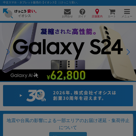
中古スマホ・タブレット販売の【イオシス】｜けっこう安い。
お問合せ
店舗案内
メニュー
ガイド
カート
かんたんパソコン検索に切り替える
フリーワード
除外ワード
人気の検索ワード：
Let's note
EliteBook
MacBook
カテゴリー
商品ジャンルの絞り込み
「スマートフォン」「タブレット」など
地震や台風の影響による一部エリアのお届け遅延・集荷停止
シリーズ
について
商品シリーズ名・ブランド名の絞り込み。