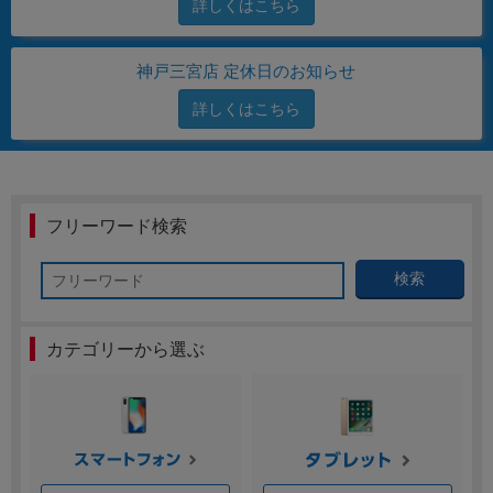
詳しくはこちら
「iPhone」「Xperia」「Galaxy」など
メーカー
神戸三宮店 定休日のお知らせ
製造、販売メーカーの絞り込み
「Apple」「SONY」「SHARP」など
詳しくはこちら
機能・特徴
商品の搭載機能による絞り込み
「5G対応」「防水」「ワンセグ」など
ドライブ
フリーワード検索
ドライブの絞り込み
ランク
検索
商品状態の絞り込み
「新品」「未使用」「中古」など
カテゴリーから選ぶ
CPU
CPUの絞り込み
OS
OSの絞り込み
メモリ