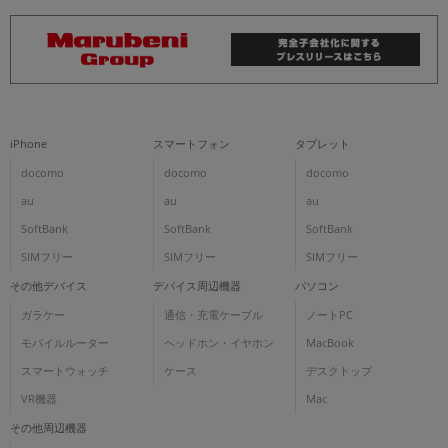
iPhone
スマートフォン
タブレット
docomo
docomo
docomo
au
au
au
SoftBank
SoftBank
SoftBank
SIMフリー
SIMフリー
SIMフリー
その他デバイス
デバイス周辺機器
パソコン
ガラケー
通信・充電ケーブル
ノートPC
モバイルルーター
ヘッドホン・イヤホン
MacBook
スマートウォッチ
ケース
デスクトップ
VR機器
Mac
その他周辺機器